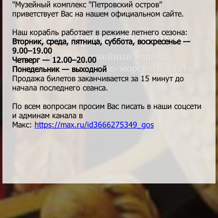
"Музейный комплекс "Петровский остров"
приветствует Вас на нашем официальном сайте.
Наш корабль работает в режиме летнего сезона:
Гото Предестинация
Вторник, среда, пятница, суббота, воскресенье —
9.00–19.00
Первый линейный корабль
Четверг — 12.00–20.00
Российского военно-морского флота.
Понедельник — выходной
Продажа билетов заканчивается за 15 минут до
начала последнего сеанса.
По всем вопросам просим Вас писать в наши соцсети
и админам канала в
Макс:
https://max.ru/id3666275349_gos