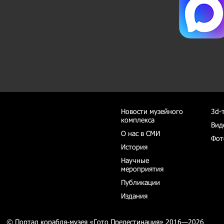
Новости музейного
3d-
комплекса
Вид
О нас в СМИ
Фот
История
Научные
мероприятия
Публикации
Издания
© Портал корабля-музея «Гото Предестинация» 2016—2026