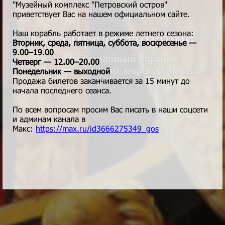
"Музейный комплекс "Петровский остров"
приветствует Вас на нашем официальном сайте.
Наш корабль работает в режиме летнего сезона:
Гото Предестинация
Вторник, среда, пятница, суббота, воскресенье —
9.00–19.00
Первый линейный корабль
Четверг — 12.00–20.00
Российского военно-морского флота.
Понедельник — выходной
Продажа билетов заканчивается за 15 минут до
начала последнего сеанса.
По всем вопросам просим Вас писать в наши соцсети
и админам канала в
Макс:
https://max.ru/id3666275349_gos