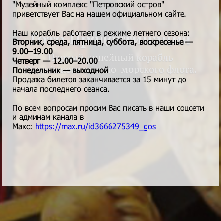
"Музейный комплекс "Петровский остров"
приветствует Вас на нашем официальном сайте.
Наш корабль работает в режиме летнего сезона:
Гото Предестинация
Вторник, среда, пятница, суббота, воскресенье —
9.00–19.00
Первый линейный корабль
Четверг — 12.00–20.00
Российского военно-морского флота.
Понедельник — выходной
Продажа билетов заканчивается за 15 минут до
начала последнего сеанса.
По всем вопросам просим Вас писать в наши соцсети
и админам канала в
Макс:
https://max.ru/id3666275349_gos